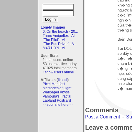
cầu thủ
kh�ng g
ngược l
c�c "mũ
nghi�n 
cửa tr�
Lonely Images
th�ng 
6. On the beach - 20...
Three Amigettes - AI
Biến Độ
"The Pilot" - AI
"The Bus Driver" - A...
M4R1LYN - AI
Tại DOL
sẽ đẩy 
User Stats
L�c n�y
1 total users online
chạm b�n
53 users active today
41025 total members
c�ng li
+show users online
hẹp, cử
cung cấ
Affiliates (
list all
)
nhịp ch
Pixel Manifest
Memories of Light
v� mang
Wallpaper Abyss
Vamoura's Fractal
Lapland Postcard
- - your site here - -
Comments
Post a Comment
-
Su
Leave a comme