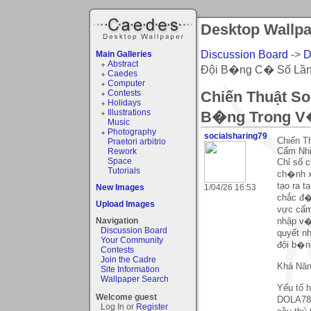
Desktop Wallpap
Discussion Board
->
D
Main Galleries
Abstract
Đội B�ng C� Số Lần
Caedes
Computer
Contests
Chiến Thuật S
Holidays
Illustrations
B�ng Trong V
Music
Photography
socialsharing79
Chiến 
Praetori arbitrio
Rework
Cấm Nhi
Space
Chỉ số 
Tutorials
ch�nh x
tạo ra 
New Images
1/04/26 16:53
chắc đ�
Upload Images
vực cấm
Navigation
nhập v�
Discussion Board
quyết n
Your Community
đội b�n
Contests
Join the Cadre
Khả Nă
Site Information
Wallpaper Search
Yếu tố 
Welcome guest
DOLA789
Log In or
Register