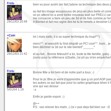
Frelu
bien vu pour aoshi (en fait j'adore sa technique des deux pe
au fait tes image wouaouuuu de plus en plus belle et comm
un pc attend toi a avoir kelke nouveau wall sur FRELU car 
me consacrer a faire un peu de 3d et de foto comme je l'en
29/12/03 20:49
A Bientot et fait moi signe des ke tu te remets a dessiner
+Cain
lol ( mais saito, il a sa super technique du loup!^^)
merci^^, et waouhh tu t'est dégoté un PC! cool^^. hum... j
bien déchirer la 3d sur le site bientot^______^
29/12/03 21:42
et au fait... Bonne feteuuh!! a toi, toute ta tite famille, gaby..
(sorry pour la référnece à2balle, j'ai pô pu m'en empêcher
Frelu
Bonne fête a toi hein et de notre part a tous ;-)
Pour le pc Bhe je vient d'apprendre que g un port AGP pas
les autres ce qui fait que pour la cartes graphique bhen il 
une qui vas dessur
5/01/04 1:16
:-s
Enfin je garde espoir ;-)
@++
P.S : vas relever tes mails ;-) (si c pas deja fait bien sur :-D