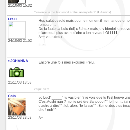
21/10/03 15:32
"Violence is the last resort of the incompetent" (I. Asimov)
Frelu
Hep salut desolé mais pour le moment il me manque un pet
remettre ....
De ta faute ca Lulu (lol) c 3dmax mais je v bientot le trouve
m'arreterai plus avant d'etre a ton niveau LOLLLLL
A++ vous deux
24/10/03 21:52
Luc
::JOHANNA
Encore une fois mes excuses Frelu.
21/11/03 13:58
carpe diem
Cain
yo Luc!^_____^ tu vas bien ? je vois que tu t'est trouvé u
C'est Aoshi nan ? moi je préfère Saitoooo!^^ lol hum... j'a
d'autre à dire^^, lol, alors j'te laisse^^. Et met des tites 
chef! mdr^^
23/11/03 23:53
A+