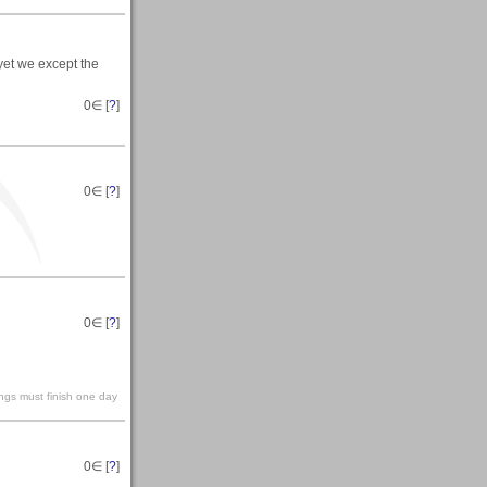
 yet we except the
0
∈ [
?
]
0
∈ [
?
]
0
∈ [
?
]
hings must finish one day
0
∈ [
?
]