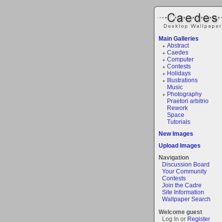
Main Galleries
Abstract
Caedes
Computer
Contests
Holidays
Illustrations
Music
Photography
Praetori arbitrio
Rework
Space
Tutorials
New Images
Upload Images
Navigation
Discussion Board
Your Community
Contests
Join the Cadre
Site Information
Wallpaper Search
Welcome guest
Log In or
Register