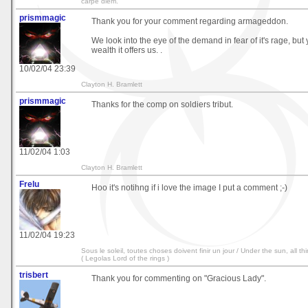
carpe diem.
prismmagic
Thank you for your comment regarding armageddon.
We look into the eye of the demand in fear of it's rage, but
wealth it offers us. .
10/02/04 23:39
Clayton H. Bramlett
prismmagic
Thanks for the comp on soldiers tribut.
11/02/04 1:03
Clayton H. Bramlett
Frelu
Hoo it's notihng if i love the image I put a comment ;-)
11/02/04 19:23
Sous le soleil, toutes choses doivent finir un jour / Under the sun, all t
( Legolas Lord of the rings )
trisbert
Thank you for commenting on "Gracious Lady".