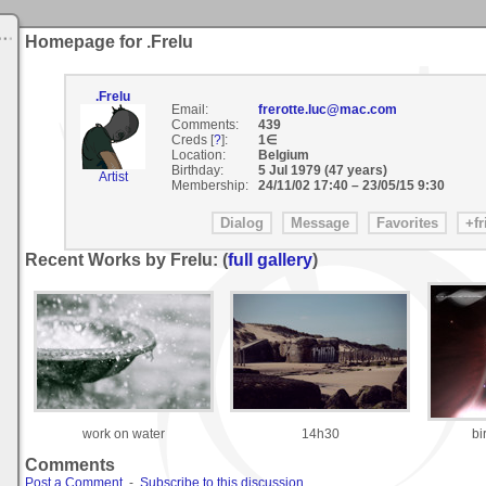
Homepage for .Frelu
.Frelu
Email:
frerotte.luc@mac.com
Comments:
439
Creds [
?
]:
1∈
Location:
Belgium
Birthday:
5 Jul 1979 (47 years)
Artist
Membership:
24/11/02 17:40
–
23/05/15 9:30
Recent Works by Frelu: (
full gallery
)
work on water
14h30
bi
Comments
Post a Comment
-
Subscribe to this discussion