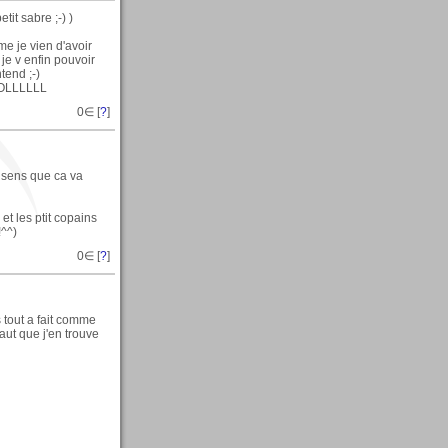
tit sabre ;-) )
e je vien d'avoir
je v enfin pouvoir
tend ;-)
 LOLLLLLL
0
∈ [
?
]
e sens que ca va
. et les ptit copains
!^^)
0
∈ [
?
]
 tout a fait comme
faut que j'en trouve