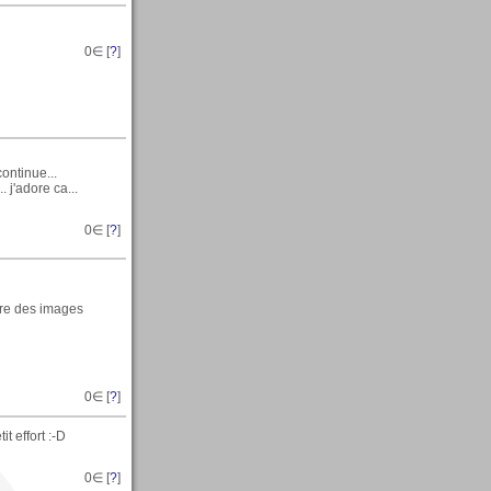
0
∈ [
?
]
continue...
 j'adore ca...
0
∈ [
?
]
aire des images
0
∈ [
?
]
t effort :-D
0
∈ [
?
]