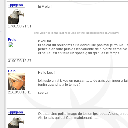
+ppigeon
hi Frelu !
17/01/03 21:51
.
The violence is the last recourse of the incompetence (I. Asimov)
Frelu
kikou toi...
tu as cor du boulot ms tu te debrouille pas mal je trouve... 
pence a en faire plus ds les variente de turkoize et mauve...
et peu aussi en faire un space gsm qd tu as le temps...
31/01/03 13:37
Cain
Hello Luc !
lol, juste un tit kikou en passant... tu devrais continuer a f
(enfin quand tu a le temps )
21/10/03 15:11
see ya
+ppigeon
Ouais... Une petite image de tps en tps, Luc... Allons, un peti
Ah, je sais qui est Cain maintenant........