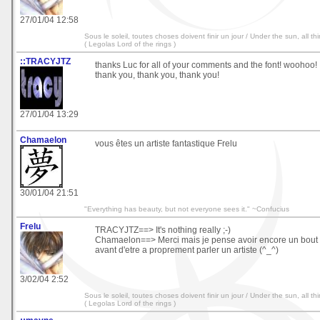
27/01/04 12:58
Sous le soleil, toutes choses doivent finir un jour / Under the sun, all t
( Legolas Lord of the rings )
::TRACYJTZ
thanks Luc for all of your comments and the font! woohoo! I 
thank you, thank you, thank you!
27/01/04 13:29
Chamaelon
vous êtes un artiste fantastique Frelu
30/01/04 21:51
"Everything has beauty, but not everyone sees it." ~Confucius
Frelu
TRACYJTZ==> It's nothing really ;-)
Chamaelon==> Merci mais je pense avoir encore un bout 
avant d'etre a proprement parler un artiste (^_^)
3/02/04 2:52
Sous le soleil, toutes choses doivent finir un jour / Under the sun, all t
( Legolas Lord of the rings )