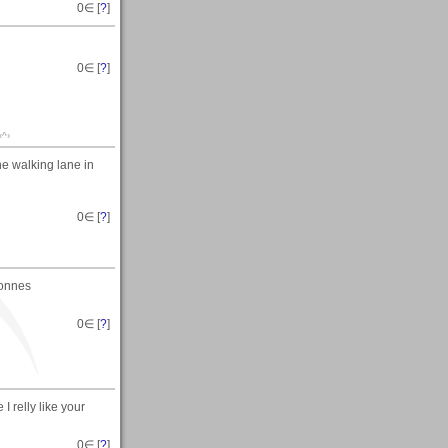
0
∈ [
?
]
0
∈ [
?
]
‹^›
e walking lane in
0
∈ [
?
]
bonnes
0
∈ [
?
]
 relly like your
0
∈ [
?
]