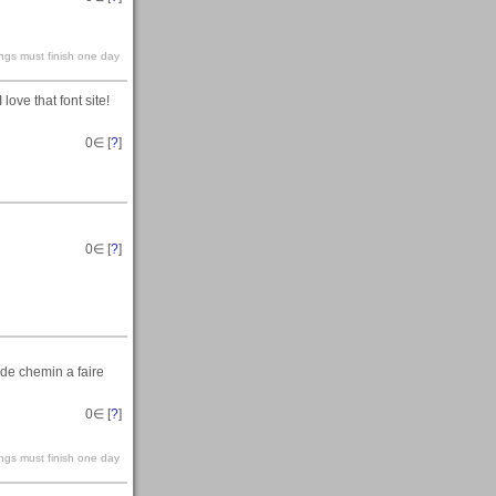
hings must finish one day
love that font site!
0
∈ [
?
]
0
∈ [
?
]
de chemin a faire
0
∈ [
?
]
hings must finish one day