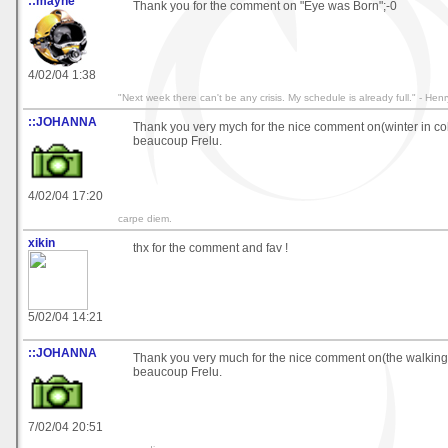
::mayne
Thank you for the comment on "Eye was Born";-0
4/02/04 1:38
"Next week there can't be any crisis. My schedule is already full." - Henr
::JOHANNA
Thank you very mych for the nice comment on(winter in co
beaucoup Frelu.
4/02/04 17:20
carpe diem.
xikin
thx for the comment and fav !
5/02/04 14:21
::JOHANNA
Thank you very much for the nice comment on(the walking
beaucoup Frelu.
7/02/04 20:51