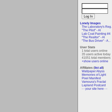
Lonely Images
The Laboratory's Reg..
"The Pilot" - AI
Lab Coat Painting #4
"The Realtor" - AI
"The Bus Driver" - A...
User Stats
1 total users online
35 users active today
41051 total members
+show users online
Affiliates (
list all
)
Wallpaper Abyss
Memories of Light
Pixel Manifest
Vamoura's Fractal
Lapland Postcard
- - your site here - -