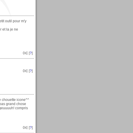
it outil pour m'y
r et la je ne
0
∈ [
?
]
0
∈ [
?
]
ne chouette icone^^
i pas grand chose
imageuuuuh! compris
0
∈ [
?
]