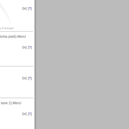
0
∈ [
?
]
y Kissinger
loma park).Merci
0
∈ [
?
]
0
∈ [
?
]
 lane 2).Merci
0
∈ [
?
]