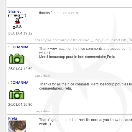
Shiznet
thanks for the comments
23/01/04 19:12
You only live once take it to the extreme -_- ‹^›(ò_Ó)‹^› Shiznet ‹^›(ò_Ó)
::JOHANNA
Thank very much for the nice comments and support on (th
winter)
Merci beaucoup pour le bon commentaire,Frelu.
26/01/04 12:59
carpe diem.
::JOHANNA
Thanks for all the nice commets.Merci beacoup pour les 
commentaires,Frelu.
26/01/04 15:30
carpe diem.
Frelu
Thank's johanna and shiznet it's normal you know because I
work ;-)